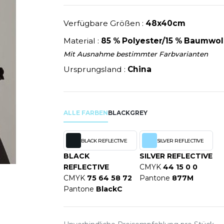
U
NEW GEN
MODE
SCHLAFANZÜGE
EWERBE
Y
NEW MORNING STUDIOS
Verfügbare Größen :
48x40cm
SCHUHE
P
Material :
85 % Polyester/15 % Baumwol
SCHÜRZEN
PAREDES SEGURIDAD
Mit Ausnahme bestimmter Farbvarianten
SICHERHEITSKLEIDUNG HI
NES
PARKS
RE PRODUKTE
Ursprungsland :
SOFTSHELL
China
ES - BLANKS
PEN DUICK
PROMODORO
OL
Q
ALLE FARBEN
BLACK
GREY
ODS
QUADRA
R
BLACK REFLECTIVE
SILVER REFLECTIVE
REFERENCE TEXTILE
BLACK
SILVER REFLECTIVE
SKY
REGATTA
REFLECTIVE
CMYK
44 15 0 0
X
RESULT
CMYK
75 64 58 72
Pantone
877M
Pantone
BlackC
RICA LEWIS
RIE
RUSSELL ATHLETIC®
OD
RUSSELL ATHLETIC® COLL