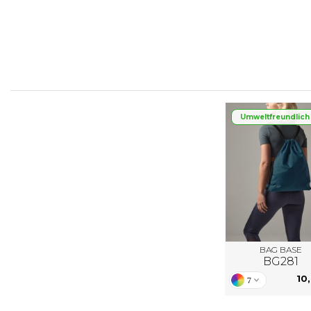
FLEXFIT
M
FRONT ROW
MACRON
Umweltfreundlich
BAG BASE
BG281
10
7