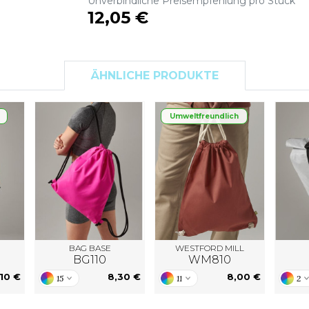
Unverbindliche Preisempfehlung pro Stück
S
12,05 €
SANS ETIQUETTE
ÄHNLICHE PRODUKTE
Umweltfreundlich
BAG BASE
WESTFORD MILL
BG110
WM810
,10 €
8,30 €
8,00 €
15
11
2