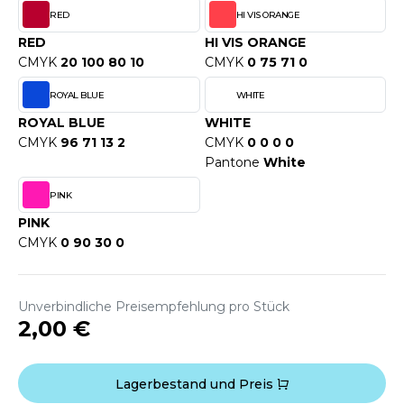
WEATSHIRTS
RED
HI VIS ORANGE
HK
-SHIRTS
RED
HI VIS ORANGE
UST COOL
CMYK
20 100 80 10
CMYK
0 75 71 0
ASCHE
UST HOODS
ROYAL BLUE
WHITE
NTERWÄSCHE
ROYAL BLUE
WHITE
UST T'S
CMYK
96 71 13 2
CMYK
0 0 0 0
ARNWESTEN
Pantone
White
ESTEN UND JACKEN
PINK
ARLOWSKY
INTER
PINK
ORNTEX
CMYK
0 90 30 0
ORKWEAR
Unverbindliche Preisempfehlung pro Stück
ABEL SERIE
2,00 €
ARKWOOD
Lagerbestand und Preis