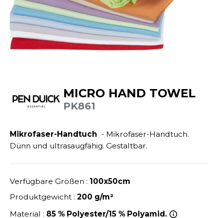
ANDHABUNG
UILD YOUR BRAND
INKAUSFTASCHEN
NACHHALTIGE ARTIKEL
EIMWERKER
LEECEJACKE
SALE
OCHBAU
LUBCLASS
ROTTIERWÄSCHE
OTELGEWERBE
RAGHOPPERS
ASTRO/MEDIZIN/BEAUTY
LEMPNER
AUSWÄSCHE
MICRO HAND TOWEL
OMMUNIKATION
COLOGIE
PK861
EMDEN/BLUSEN
OGISTIK
STEX
OSE
Mikrofaser-Handtuch
- Mikrofaser-Handtuch.
ALEREI
T SI ON L'APPELAIT FRANCIS
APPE
Dünn und ultrasaugfähig. Gestaltbar.
ETALLBAU
XCD BY PROMODORO
ATALOG
ODE
Verfügbare Größen :
100x50cm
INDER
KO-VERANTWORTLICH
Produktgewicht :
200 g/m²
INDEN HALES
ODULARE PRODUKTE
Material :
85 % Polyester/15 % Polyamid.
ROMOTION