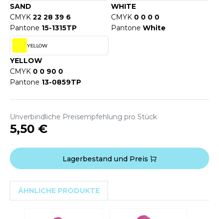
ACRON
SAND
WHITE
CMYK
22 28 39 6
CMYK
0 0 0 0
ANTIS
Pantone
15-1315TP
Pantone
White
UMBLES
YELLOW
YELLOW
CMYK
0 0 90 0
Pantone
13-0859TP
EUTRAL
EW GEN
Unverbindliche Preisempfehlung pro Stück
EW MORNING STUDIOS
5,50 €
Lagerbestand und Preis
AREDES SEGURIDAD
ARKS
ÄHNLICHE PRODUKTE
EN DUICK