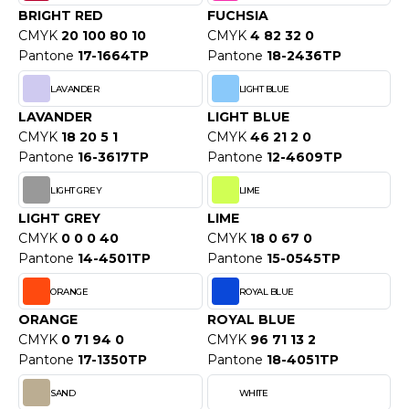
WEATSHIRTS
BRIGHT RED
FUCHSIA
HK
CMYK
20 100 80 10
CMYK
4 82 32 0
-SHIRTS
Pantone
17-1664TP
Pantone
18-2436TP
UST COOL
ASCHE
LAVANDER
LIGHT BLUE
UST HOODS
NTERWÄSCHE
LAVANDER
LIGHT BLUE
UST T'S
CMYK
18 20 5 1
CMYK
46 21 2 0
ARNWESTEN
Pantone
16-3617TP
Pantone
12-4609TP
ESTEN UND JACKEN
LIGHT GREY
LIME
ARLOWSKY
LIGHT GREY
LIME
INTER
CMYK
0 0 0 40
CMYK
18 0 67 0
ORNTEX
ORKWEAR
Pantone
14-4501TP
Pantone
15-0545TP
ORANGE
ROYAL BLUE
ABEL SERIE
ORANGE
ROYAL BLUE
CMYK
0 71 94 0
CMYK
96 71 13 2
ARKWOOD
Pantone
17-1350TP
Pantone
18-4051TP
SAND
WHITE