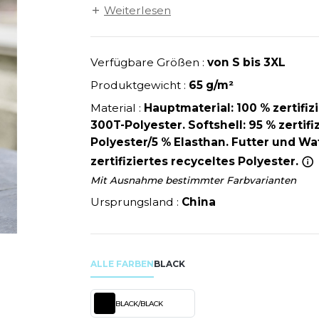
U
NEW GEN
Größe. Elastische Ärmelbündchen. 2 groß
Weiterlesen
MODE
SCHLAFANZÜGE
EWERBE
Y
NEW MORNING STUDIOS
SCHUHE
P
SCHÜRZEN
Verfügbare Größen :
von S bis 3XL
PAREDES SEGURIDAD
SICHERHEITSKLEIDUNG HI
Produktgewicht :
65 g/m²
NES
PARKS
RE PRODUKTE
SOFTSHELL
ES - BLANKS
PEN DUICK
Material :
Hauptmaterial: 100 % zertifiz
300T-Polyester. Softshell: 95 % zertifi
PROMODORO
Polyester/5 % Elasthan. Futter und Wa
OL
Q
zertifiziertes recyceltes Polyester.
ODS
QUADRA
Mit Ausnahme bestimmter Farbvarianten
R
Ursprungsland :
China
REFERENCE TEXTILE
SKY
REGATTA
X
RESULT
ALLE FARBEN
BLACK
RICA LEWIS
RIE
RUSSELL ATHLETIC®
BLACK/BLACK
OD
RUSSELL ATHLETIC® COLL