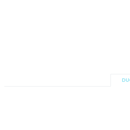
FLEXFIT
M
FRONT ROW
MACRON
DU