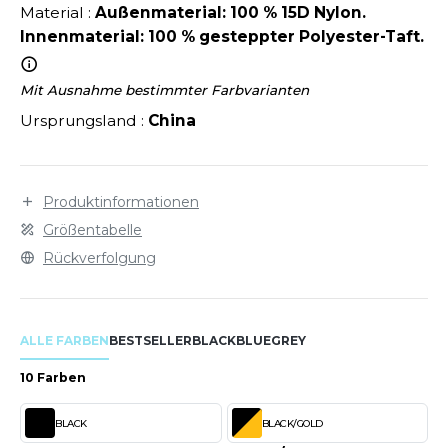
LEXFIT
ÜTZEN
Material :
Außenmaterial: 100 % 15D Nylon.
CHREINER
Innenmaterial: 100 % gesteppter Polyester-Taft.
RONT ROW
O LABEL / TEAR AWAY
PORT
RUIT OF THE LOOM
OLOSHIRT
Mit Ausnahme bestimmter Farbvarianten
IEFBAU
Ursprungsland :
China
RUIT OF THE LOOM VINTAGE
ULLOVER
ELLNESS
ECYCELT
ILDAN
Produktinformationen
CHLAFANZÜGE
Größentabelle
CHUHE
Rückverfolgung
ENBURY
CHÜRZEN
EROCK
ICHERHEITSKLEIDUNG HIVIZ
ALLE FARBEN
BESTSELLER
BLACK
BLUE
GREY
OFTSHELL
10 Farben
ACK&JONES
PORTSWEAR
BLACK
BLACK/GOLD
ACK&JONES - BLANKS