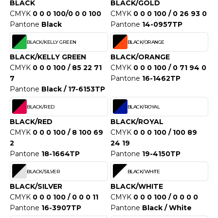
WEATSHIRTS
BLACK
BLACK/GOLD
HK
CMYK
0 0 0 100/0 0 0 100
CMYK
0 0 0 100 / 0 26 93 0
-SHIRTS
Pantone
Black
Pantone
14-0957TP
UST COOL
ASCHE
BLACK/KELLY GREEN
BLACK/ORANGE
UST HOODS
BLACK/KELLY GREEN
BLACK/ORANGE
NTERWÄSCHE
CMYK
0 0 0 100 / 85 22 71
CMYK
0 0 0 100 / 0 71 94 0
UST T'S
7
Pantone
16-1462TP
ARNWESTEN
Pantone
Black / 17-6153TP
ESTEN UND JACKEN
BLACK/RED
BLACK/ROYAL
ARLOWSKY
INTER
BLACK/RED
BLACK/ROYAL
ORNTEX
CMYK
0 0 0 100 / 8 100 69
CMYK
0 0 0 100 / 100 89
ORKWEAR
2
24 19
Pantone
18-1664TP
Pantone
19-4150TP
ABEL SERIE
BLACK/SILVER
BLACK/WHITE
ARKWOOD
BLACK/SILVER
BLACK/WHITE
CMYK
0 0 0 100 / 0 0 0 11
CMYK
0 0 0 100 / 0 0 0 0
Pantone
16-3907TP
Pantone
Black / White