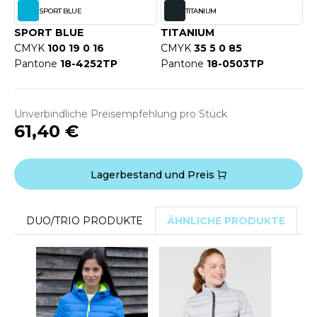
ACRON
SPORT BLUE
TITANIUM
SPORT BLUE
TITANIUM
ANTIS
CMYK
100 19 0 16
CMYK
35 5 0 85
Pantone
18-4252TP
Pantone
18-0503TP
UMBLES
Unverbindliche Preisempfehlung pro Stück
EUTRAL
61,40 €
EW GEN
Lagerbestand und Preis
EW MORNING STUDIOS
DUO/TRIO PRODUKTE
ÄHNLICHE PRODUKTE
D
AREDES SEGURIDAD
ARKS
EN DUICK