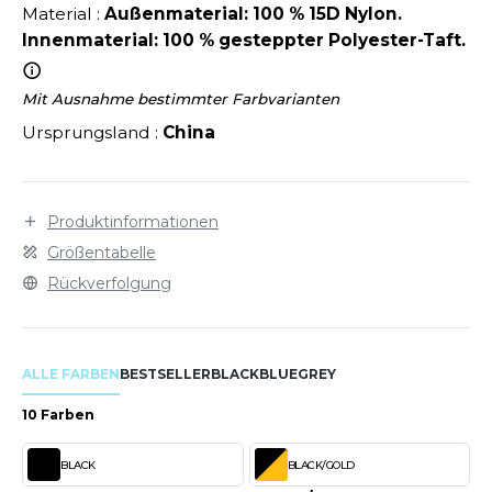
LEXFIT
ÜTZEN
Material :
Außenmaterial: 100 % 15D Nylon.
CHREINER
Innenmaterial: 100 % gesteppter Polyester-Taft.
RONT ROW
O LABEL / TEAR AWAY
PORT
RUIT OF THE LOOM
OLOSHIRT
Mit Ausnahme bestimmter Farbvarianten
IEFBAU
Ursprungsland :
China
RUIT OF THE LOOM VINTAGE
ULLOVER
ELLNESS
ECYCELT
ILDAN
Produktinformationen
CHLAFANZÜGE
Größentabelle
CHUHE
Rückverfolgung
ENBURY
CHÜRZEN
EROCK
ICHERHEITSKLEIDUNG HIVIZ
ALLE FARBEN
BESTSELLER
BLACK
BLUE
GREY
OFTSHELL
10 Farben
ACK&JONES
PORTSWEAR
BLACK
BLACK/GOLD
ACK&JONES - BLANKS