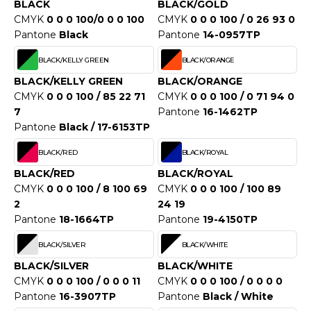
WEATSHIRTS
BLACK
BLACK/GOLD
HK
CMYK
0 0 0 100/0 0 0 100
CMYK
0 0 0 100 / 0 26 93 0
-SHIRTS
Pantone
Black
Pantone
14-0957TP
UST COOL
ASCHE
BLACK/KELLY GREEN
BLACK/ORANGE
UST HOODS
BLACK/KELLY GREEN
BLACK/ORANGE
NTERWÄSCHE
CMYK
0 0 0 100 / 85 22 71
CMYK
0 0 0 100 / 0 71 94 0
UST T'S
7
Pantone
16-1462TP
ARNWESTEN
Pantone
Black / 17-6153TP
ESTEN UND JACKEN
BLACK/RED
BLACK/ROYAL
ARLOWSKY
INTER
BLACK/RED
BLACK/ROYAL
ORNTEX
CMYK
0 0 0 100 / 8 100 69
CMYK
0 0 0 100 / 100 89
ORKWEAR
2
24 19
Pantone
18-1664TP
Pantone
19-4150TP
ABEL SERIE
BLACK/SILVER
BLACK/WHITE
ARKWOOD
BLACK/SILVER
BLACK/WHITE
CMYK
0 0 0 100 / 0 0 0 11
CMYK
0 0 0 100 / 0 0 0 0
Pantone
16-3907TP
Pantone
Black / White