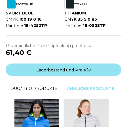
ACRON
SPORT BLUE
TITANIUM
SPORT BLUE
TITANIUM
ANTIS
CMYK
100 19 0 16
CMYK
35 5 0 85
Pantone
18-4252TP
Pantone
18-0503TP
UMBLES
Unverbindliche Preisempfehlung pro Stück
EUTRAL
61,40 €
EW GEN
Lagerbestand und Preis
EW MORNING STUDIOS
DUO/TRIO PRODUKTE
ÄHNLICHE PRODUKTE
D
AREDES SEGURIDAD
ARKS
EN DUICK