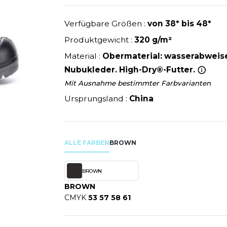
U
NEW GEN
Widerstand kleiner als 1000MΩ sowohl fe
MODE
SCHLAFANZÜGE
EWERBE
Y
NEW MORNING STUDIOS
ISO 20345. Zertifizierung S3 SRC.
Verfügbare Größen :
von 38* bis 48*
SCHUHE
P
Produktgewicht :
320 g/m²
SCHÜRZEN
PAREDES SEGURIDAD
Material :
Obermaterial: wasserabweis
SICHERHEITSKLEIDUNG HI
NES
PARKS
Nubukleder. High-Dry®-Futter.
RE PRODUKTE
SOFTSHELL
ES - BLANKS
PEN DUICK
Mit Ausnahme bestimmter Farbvarianten
PROMODORO
Ursprungsland :
China
OL
Q
ODS
QUADRA
R
ALLE FARBEN
BROWN
REFERENCE TEXTILE
SKY
REGATTA
BROWN
X
RESULT
BROWN
RICA LEWIS
CMYK
53 57 58 61
RIE
RUSSELL ATHLETIC®
OD
RUSSELL ATHLETIC® COLL