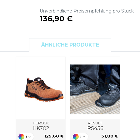
S
Unverbindliche Preisempfehlung pro Stück
SANS ETIQUETTE
136,90 €
ÄHNLICHE PRODUKTE
HEROCK
RESULT
HK702
RS456
129,60 €
51,80 €
1
1