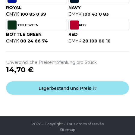
WEATSHIRTS
ROYAL
NAVY
HK
-SHIRTS
CMYK
100 85 0 39
CMYK
100 43 0 83
UST COOL
ASCHE
BOTTLE GREEN
RED
UST HOODS
BOTTLE GREEN
RED
NTERWÄSCHE
CMYK
88 24 66 74
CMYK
20 100 80 10
UST T'S
ARNWESTEN
ESTEN UND JACKEN
Unverbindliche Preisempfehlung pro Stück
ARLOWSKY
14,70 €
INTER
ORNTEX
ORKWEAR
Lagerbestand und Preis
ABEL SERIE
ARKWOOD
2026 - Copyright - Tous droits réservés
Sitemap