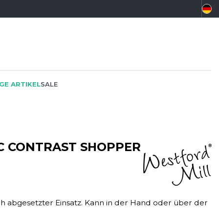
GE ARTIKEL
SALE
C CONTRAST SHOPPER
ÖKO-VERANTWORTLICH
SPORTSWEAR
SF CLOTHING
PROMOTION
SWEATSHIRTS
SO DENIM
SCHREINER
T-SHIRTS
SPIRO
 abgesetzter Einsatz. Kann in der Hand oder über der
SPORT
TASCHE
SPLASHMACS
TIEFBAU
UNTERWÄSCHE