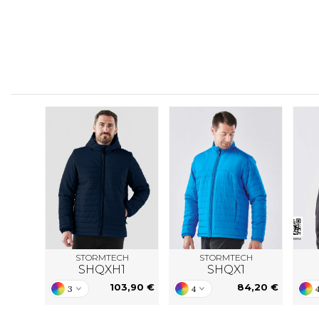
FLEXFIT
M
FRONT ROW
MACRON
STORMTECH
STORMTECH
SHQXH1
SHQX1
103,90 €
84,20 €
3
4