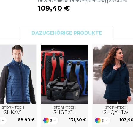
Unverbindliche Preisempfehlung pro Stück
S
109,40 €
SANS ETIQUETTE
DAZUGEHÖRIGE PRODUKTE
STORMTECH
STORMTECH
STORMTECH
SHKXV1
SHGBX1L
SHQXH1W
68,90 €
131,30 €
103,9
4
5
3