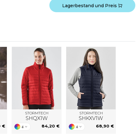
Lagerbestand und Preis
STORMTECH
STORMTECH
SHQX1W
SHKXV1W
0 €
84,20 €
68,90 €
4
4