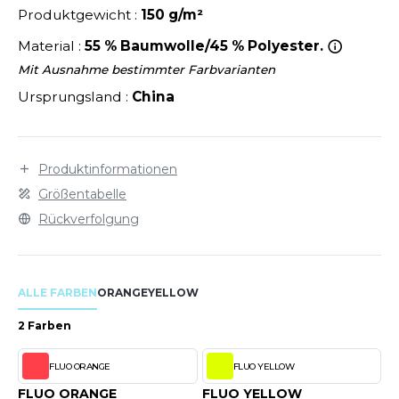
LEXFIT
ÜTZEN
Produktgewicht :
150 g/m²
CHREINER
RONT ROW
Material :
55 % Baumwolle/45 % Polyester.
O LABEL / TEAR AWAY
PORT
Mit Ausnahme bestimmter Farbvarianten
RUIT OF THE LOOM
OLOSHIRT
Ursprungsland :
China
IEFBAU
RUIT OF THE LOOM VINTAGE
ULLOVER
ELLNESS
ECYCELT
Produktinformationen
ILDAN
CHLAFANZÜGE
Größentabelle
Rückverfolgung
CHUHE
ENBURY
CHÜRZEN
EROCK
ALLE FARBEN
ORANGE
YELLOW
ICHERHEITSKLEIDUNG HIVIZ
2 Farben
OFTSHELL
ACK&JONES
PORTSWEAR
FLUO ORANGE
FLUO YELLOW
ACK&JONES - BLANKS
FLUO ORANGE
FLUO YELLOW