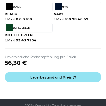
WEATSHIRTS
HK
BLACK
NAVY
-SHIRTS
BLACK
NAVY
UST COOL
CMYK
0 0 0 100
CMYK
100 78 46 69
ASCHE
UST HOODS
BOTTLE GREEN
NTERWÄSCHE
UST T'S
BOTTLE GREEN
ARNWESTEN
CMYK
93 43 71 54
ESTEN UND JACKEN
ARLOWSKY
Unverbindliche Preisempfehlung pro Stück
INTER
56,30 €
ORNTEX
ORKWEAR
Lagerbestand und Preis
ABEL SERIE
ARKWOOD
2026 - Copyright - Tous droits réservés