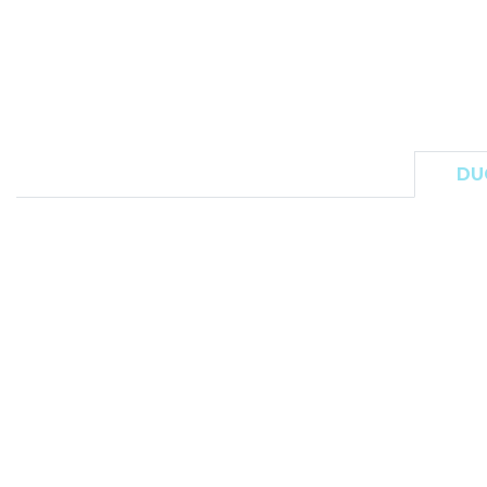
FLEXFIT
M
FRONT ROW
MACRON
DU